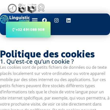
+32 491 088 908
Politique des cookies
1. Qu’est-ce qu’un cookie ?
Les cookies sont de petits fichiers de données ou de texte
placés localement sur votre ordinateur ou votre appareil
mobile par des sites internet ou des applications. Sur ces
petits fichiers peuvent être stockés différents types
d’informations tels que le choix de votre langue pour un
site internet spécifique, par exemple, qui vous permettra, à
votre prochaine visite, de voir ce site directement dans